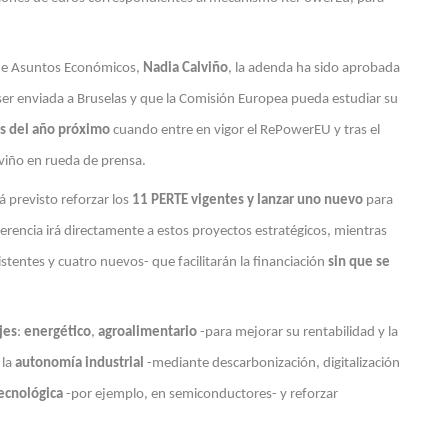
 de Asuntos Económicos,
Nadia Calviño
, la adenda ha sido aprobada
 ser enviada a Bruselas y que la Comisión Europea pueda estudiar su
os del año próximo
cuando entre en vigor el RePowerEU y tras el
viño en rueda de prensa.
 previsto reforzar los
11 PERTE vigentes y lanzar uno nuevo
para
sferencia irá directamente a estos proyectos estratégicos, mientras
tentes y cuatro nuevos- que facilitarán la financiación
sin que se
jes
:
energético
,
agroalimentario
-para mejorar su rentabilidad y la
 la
autonomía industrial
-mediante descarbonización, digitalización
ecnológica
-por ejemplo, en semiconductores- y reforzar