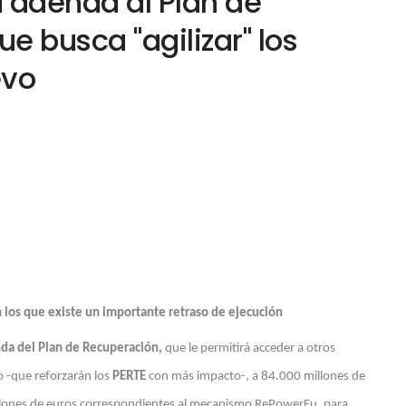
a adenda al Plan de
e busca "agilizar" los
evo
en los que existe un importante retraso de ejecución
da del Plan de Recuperación,
que le permitirá acceder a otros
o -que reforzarán los
PERTE
con más impacto-, a 84.000 millones de
llones de euros correspondientes al mecanismo RePowerEu, para