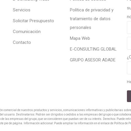
su
Servicios
Política de privacidad y
no
tratamiento de datos
Solicitar Presupuesto
personales
Comunicación
Mapa Web
Contacto
E-CONSULTING GLOBAL
¿
GRUPO ASESOR ADADE
He
ión comercial de nuestros productos y servicios, comunicaciones informativas y publicitarias sobr
o del usuario. Destinatarios: Podrán ser dirigidos o cedidos a las empresas del grupo o que colabo
o de las empresas del grupo, que se consideren que puedan ser de su interés. Derechos: Puede reti
ste pie de página. Información adicional: Puede ampliar la información en el enlace de Política de 