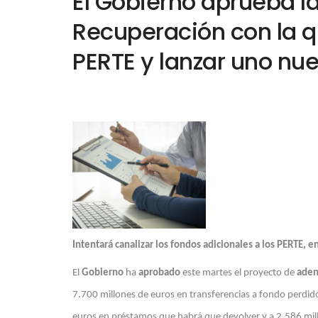
El Gobierno aprueba l
Recuperación con la qu
PERTE y lanzar uno nu
Intentará canalizar los fondos adicionales a los PERTE, 
El
Gobierno
ha
aprobado
este martes el proyecto de
aden
7.700 millones de euros en transferencias a fondo perdid
euros en préstamos que habrá que devolver y a 2.586 mi