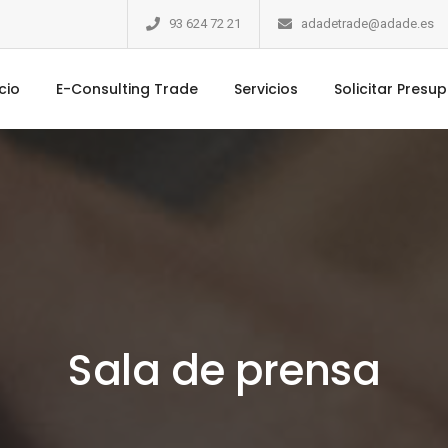
93 624 72 21
adadetrade@adade.es
icio
E-Consulting Trade
Servicios
Solicitar Presu
Sala de prensa