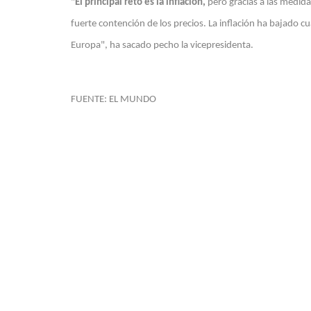
"
El principal reto es la inflación,
pero gracias a las medid
fuerte contención de los precios. La inflación ha bajado cu
Europa", ha sacado pecho la vicepresidenta.
FUENTE: EL MUNDO