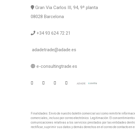
Gran Via Carlos III, 94, 9ª planta
08028 Barcelona
+34 93 624 72 21
adadetrade@adade.es
e-consultingtrade.es
Finalidades: Envío de nuestro boletín comercial así como remitirle informac
comerciales, incluso por correo electrónico. Legitimación: El consentimient
comunicaciones relativas a los servicios prestados por las entidades dentr
rectificar, suprimir sus datos y demás derechos en el correo de contacto en e