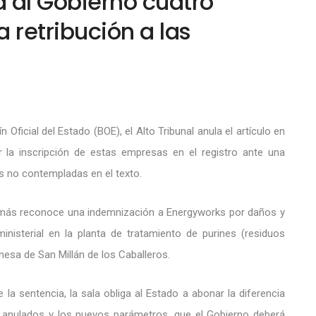
a al Gobierno cuatro
 retribución a las
 Oficial del Estado (BOE), el Alto Tribunal anula el artículo en
r la inscripción de estas empresas en el registro ante una
as no contempladas en el texto.
demás reconoce una indemnización a Energyworks por daños y
ministerial en la planta de tratamiento de purines (residuos
nesa de San Millán de los Caballeros.
te la sentencia, la sala obliga al Estado a abonar la diferencia
a anulados y los nuevos parámetros, que el Gobierno deberá