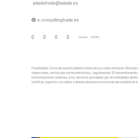
adadetrade@adade.es
e-consultingtrade.es
Finalidades: Envío de nuestro boletín comercial así como remitirle informac
comerciales, incluso por correo electrónico. Legitimación: El consentimient
comunicaciones relativas a los servicios prestados por las entidades dentr
rectificar, suprimir sus datos y demás derechos en el correo de contacto en e