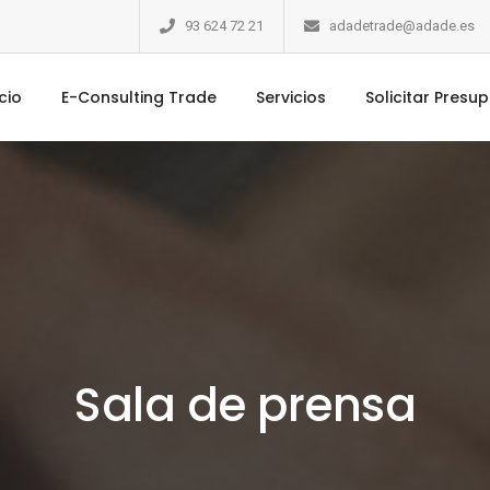
93 624 72 21
adadetrade@adade.es
icio
E-Consulting Trade
Servicios
Solicitar Presu
Sala de prensa